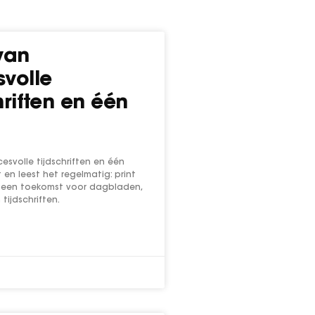
van
volle
hriften en één
esvolle tijdschriften en één
 en leest het regelmatig: print
s geen toekomst voor dagbladen,
tijdschriften.