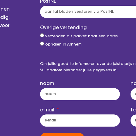
PostNL
nnen
dig.
voor
Overige verzending
verzenden als pakket naar een adres
ophalen in Arnhem
Om jullie goed te informeren over de juiste prij
Vul daarom hieronder jullie gegevens in.
naam
na
e-mail
t