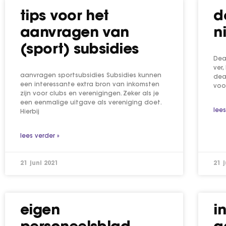
tips voor het
d
aanvragen van
n
(sport) subsidies
Dead
ver
aanvragen sportsubsidies Subsidies kunnen
dea
een interessante extra bron van inkomsten
voo
zijn voor clubs en verenigingen. Zeker als je
een eenmalige uitgave als vereniging doet.
lees
Hierbij
lees verder »
21 juni 2021
21 
eigen
in