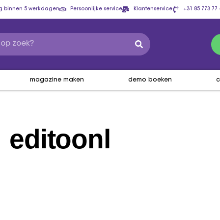
g binnen 5 werkdagen
Persoonlijke service
Klantenservice
+31 85 773 77 
magazine maken
demo boeken
c
editoonl