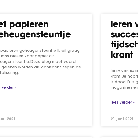
et papieren
leren 
eheugensteuntje
succes
tijdsc
 papieren geheugensteuntje Ik wil graag
krant
 lans breken voor papier als
eugensteuntje. Deze blog moet vooral
t gelezen worden als aanklacht tegen de
leren van succ
talisering,
krant Je hoort
is dood. Er i
 verder »
magazines en 
lees verder »
juni 2021
21 juni 2021