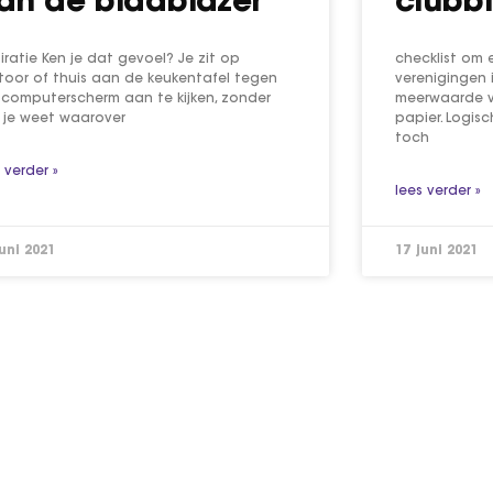
an de bladblazer
clubb
piratie Ken je dat gevoel? Je zit op
checklist om 
toor of thuis aan de keukentafel tegen
verenigingen 
 computerscherm aan te kijken, zonder
meerwaarde v
 je weet waarover
papier. Logis
toch
 verder »
lees verder »
juni 2021
17 juni 2021