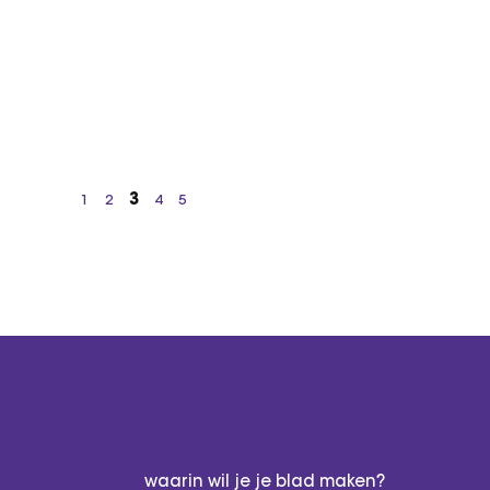
3
1
2
4
5
waarin wil je je blad maken?