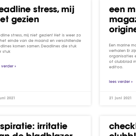
eadline stress, mij
een m
iet gezien
magaz
origin
line stress, mij niet gezien! Het is weer zo
, het einde van de maand en verschillende
Een marine ma
dlines komen samen. Deadlines die stuk
verhalen Er zi
r stuk
organisaties 
of clubblad 
 verder »
editoo.
lees verder »
juni 2021
21 juni 2021
spiratie: irritatie
check