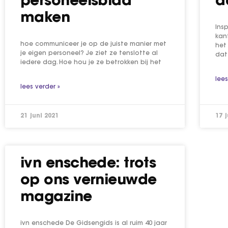
personeelsblad
a
maken
Ins
kan
hoe communiceer je op de juiste manier met
het
je eigen personeel? Je ziet ze tenslotte al
dat
iedere dag. Hoe hou je ze betrokken bij het
lees
lees verder »
21 juni 2021
17 
ivn enschede: trots
op ons vernieuwde
magazine
ivn enschede De Gidsengids is al ruim 40 jaar