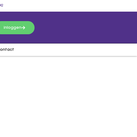
42
inloggen
ontact