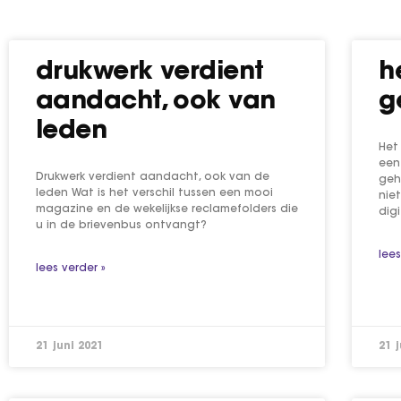
drukwerk verdient
h
aandacht, ook van
g
leden
Het
een
Drukwerk verdient aandacht, ook van de
geh
leden Wat is het verschil tussen een mooi
nie
magazine en de wekelijkse reclamefolders die
digi
u in de brievenbus ontvangt?
lees
lees verder »
21 juni 2021
21 