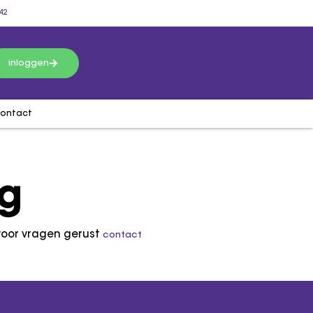
42
inloggen
ontact
ag
oor vragen gerust
contact