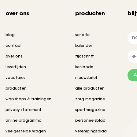
over ons
producten
bli
blog
scriptie
contact
kalender
over ons
tijdschrift
levertijden
kerkbode
A
vacatures
nieuwsbrief
producten
alle producten
workshops & trainingen
zorg magazine
privacy statement
sportmagazine
online programma
personeelsblad
veelgestelde vragen
verenigingsblad