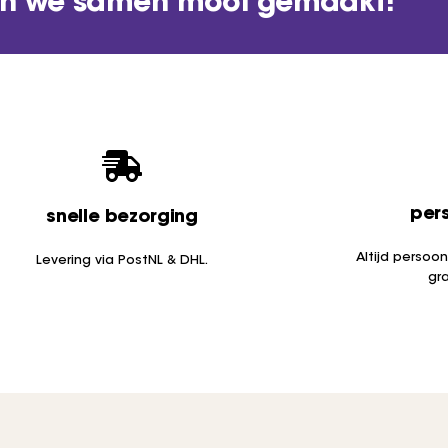
n we samen mooi gemaakt!
pers
snelle bezorging
Altijd persoo
Levering via PostNL & DHL.
gr
rpste prijzen
de beste support