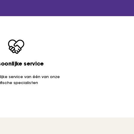
oonlijke service
nlijke service van één van onze
afische specialisten
het mooiste drukwerk