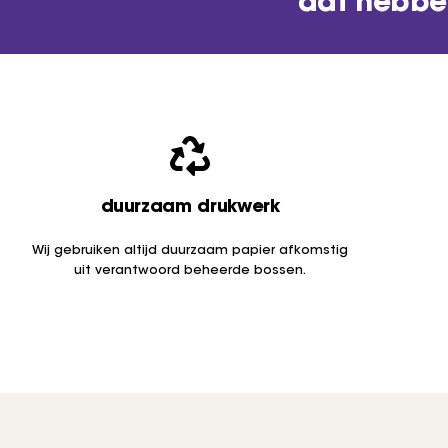
dát hebbe
duurzaam drukwerk
Wij gebruiken altijd duurzaam papier afkomstig
uit verantwoord beheerde bossen.
persoonlijke service
de aller sche